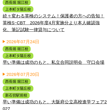
西長堀 堀江校
上本町タ陽丘校
続々変わる英検のシステム！保護者の方への告知！
英検SｰCBT 2026年度4月実施分より本人確認強
化、筆記試験一律貸与について
2026年07月24日
西長堀 堀江校
上本町タ陽丘校
早い準備は成功のもと。私立合同説明会 守口会場
2026年07月20日
西長堀 堀江校
上本町タ陽丘校
新石切駅前校
早い準備は成功のもと。大阪府公立高校進学フェア2
027