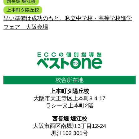
西長堀 堀江校
上本町タ陽丘校
早い準備は成功のもと。私立中学校・高等学校進学
フェア 大阪会場
校舎所在地
上本町タ陽丘校
大阪市天王寺区上本町8-4-17
ラシーヌ上本町2階
西長堀 堀江校
大阪市西区南堀江3丁目12-24
堀江102 301号