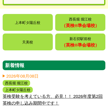
西長堀 堀江校
上本町タ陽丘校
（英検®️準会場校）
新石切駅前校
天美校
（英検®️準会場校）
新着情報
2026年08月08日
西長堀 堀江校
上本町タ陽丘校
英検受験を考えている方、必見！！ 2026年度第2回
英検の申し込み期間中です！