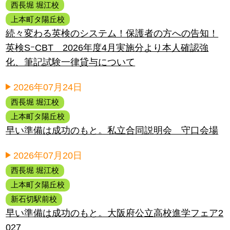
西長堀 堀江校
上本町タ陽丘校
続々変わる英検のシステム！保護者の方への告知！
英検SｰCBT 2026年度4月実施分より本人確認強
化、筆記試験一律貸与について
2026年07月24日
西長堀 堀江校
上本町タ陽丘校
早い準備は成功のもと。私立合同説明会 守口会場
2026年07月20日
西長堀 堀江校
上本町タ陽丘校
新石切駅前校
早い準備は成功のもと。大阪府公立高校進学フェア2
027