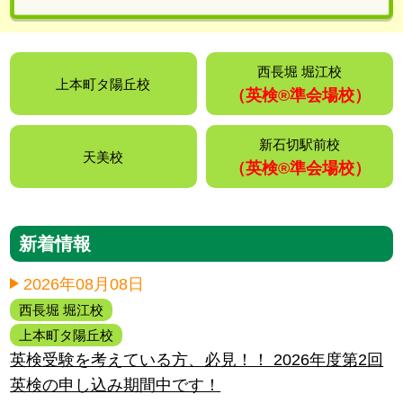
西長堀 堀江校
上本町タ陽丘校
（英検®️準会場校）
新石切駅前校
天美校
（英検®️準会場校）
新着情報
2026年08月08日
西長堀 堀江校
上本町タ陽丘校
英検受験を考えている方、必見！！ 2026年度第2回
英検の申し込み期間中です！