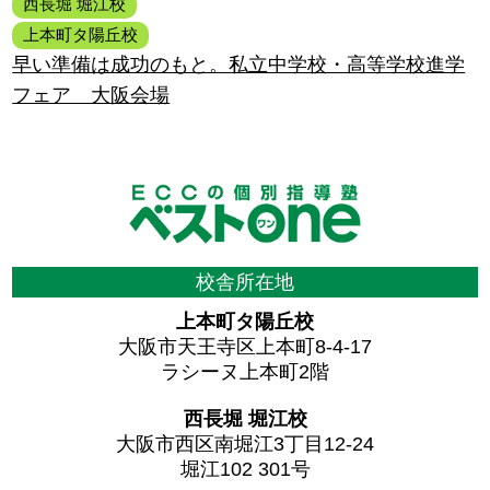
西長堀 堀江校
上本町タ陽丘校
早い準備は成功のもと。私立中学校・高等学校進学
フェア 大阪会場
校舎所在地
上本町タ陽丘校
大阪市天王寺区上本町8-4-17
ラシーヌ上本町2階
西長堀 堀江校
大阪市西区南堀江3丁目12-24
堀江102 301号