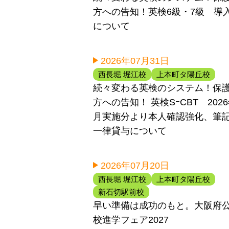
方への告知！英検6級・7級 導
について
2026年07月31日
西長堀 堀江校
上本町タ陽丘校
続々変わる英検のシステム！保
方への告知！ 英検SｰCBT 202
月実施分より本人確認強化、筆
一律貸与について
2026年07月20日
西長堀 堀江校
上本町タ陽丘校
新石切駅前校
早い準備は成功のもと。大阪府
校進学フェア2027