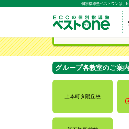
個別指導塾ベストワンは、E
ECCの
グループ各教室のご案
上本町タ陽丘校
（