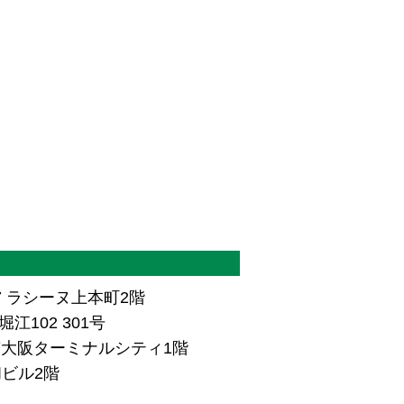
7 ラシーヌ上本町2階
江102 301号
ザ南大阪ターミナルシティ1階
和ビル2階