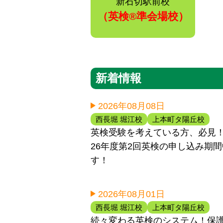
新石切駅前校
（英検®️準会場校）
新着情報
2026年08月08日
西長堀 堀江校
上本町タ陽丘校
英検受験を考えている方、必見！！
26年度第2回英検の申し込み期
す！
2026年08月01日
西長堀 堀江校
上本町タ陽丘校
続々変わる英検のシステム！保