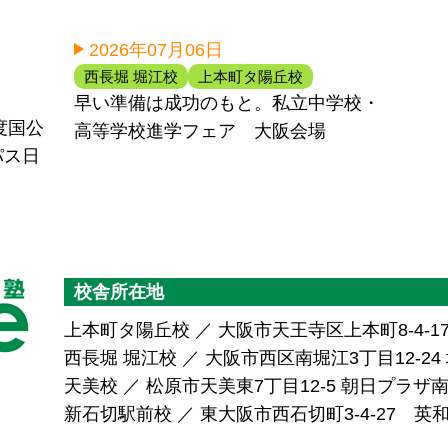
2026年07月06日
西長堀 堀江校
上本町タ陽丘校
早い準備は成功のもと。私立中学校・
度国公
高等学校進学フェア 大阪会場
パス日
校舎所在地
上本町タ陽丘校 ／ 大阪市天王寺区上本町8-4-1
西長堀 堀江校 ／ 大阪市西区南堀江3丁目12-24 堀
天美校 ／ 松原市天美東7丁目12-5 朝日プラ
新石切駅前校 ／ 東大阪市西石切町3-4-27 英