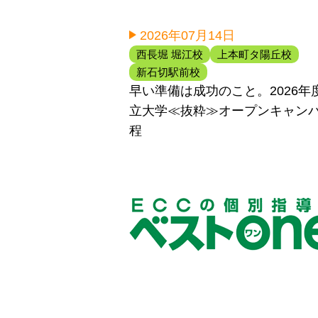
2026年07月14日
西長堀 堀江校
上本町タ陽丘校
新石切駅前校
早い準備は成功のこと。2026年
立大学≪抜粋≫オープンキャン
程