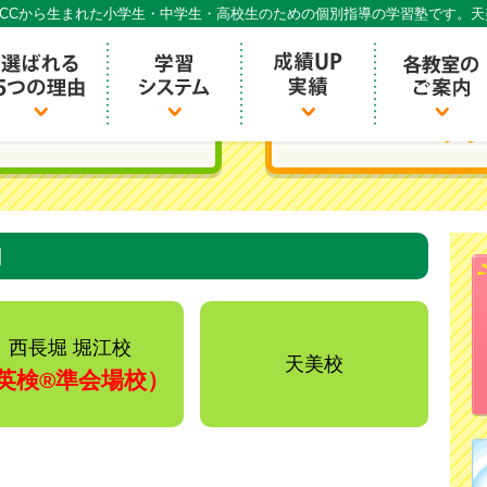
CCから生まれた小学生・中学生・高校生のための個別指導の学習塾です。
個別指導ECCベストワン
内
西長堀 堀江校
天美校
英検®️準会場校）