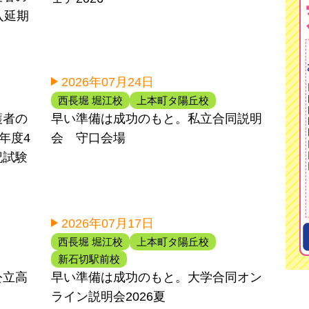
入延期
2026年07月24日
西長堀 堀江校
上本町タ陽丘校
護者の
早い準備は成功のもと。私立合同説明
6年度4
会 守口会場
記試験
2026年07月17日
西長堀 堀江校
上本町タ陽丘校
新石切駅前校
公立高
早い準備は成功のもと。大学合同オン
ライン説明会2026夏