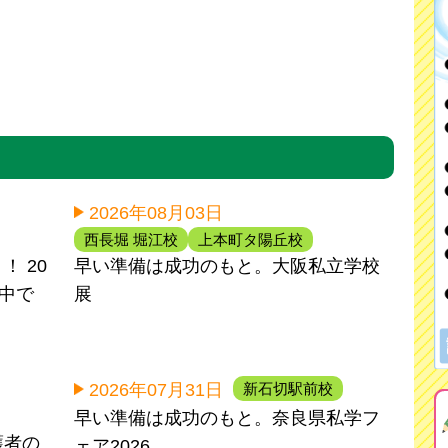
2026年08月03日
西長堀 堀江校
上本町タ陽丘校
 20
早い準備は成功のもと。大阪私立学校
間中で
展
新石切駅前校
2026年07月31日
早い準備は成功のもと。奈良県私学フ
護者の
ェア2026