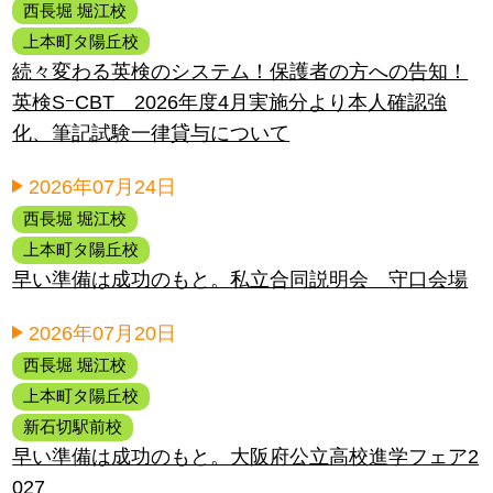
西長堀 堀江校
上本町タ陽丘校
続々変わる英検のシステム！保護者の方への告知！
英検SｰCBT 2026年度4月実施分より本人確認強
化、筆記試験一律貸与について
2026年07月24日
西長堀 堀江校
上本町タ陽丘校
早い準備は成功のもと。私立合同説明会 守口会場
2026年07月20日
西長堀 堀江校
上本町タ陽丘校
新石切駅前校
早い準備は成功のもと。大阪府公立高校進学フェア2
027