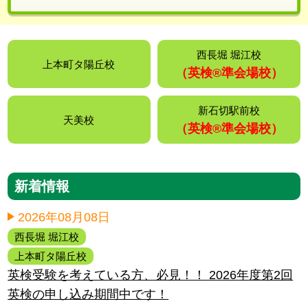
西長堀 堀江校
上本町タ陽丘校
（英検®️準会場校）
新石切駅前校
天美校
（英検®️準会場校）
新着情報
2026年08月08日
西長堀 堀江校
上本町タ陽丘校
英検受験を考えている方、必見！！ 2026年度第2回
英検の申し込み期間中です！