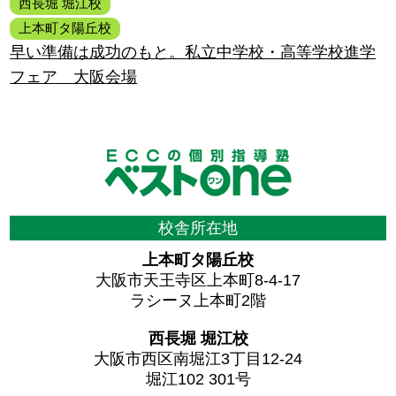
西長堀 堀江校
上本町タ陽丘校
早い準備は成功のもと。私立中学校・高等学校進学
フェア 大阪会場
校舎所在地
上本町タ陽丘校
大阪市天王寺区上本町8-4-17
ラシーヌ上本町2階
西長堀 堀江校
大阪市西区南堀江3丁目12-24
堀江102 301号