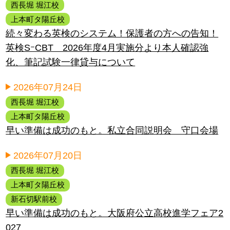
西長堀 堀江校
上本町タ陽丘校
続々変わる英検のシステム！保護者の方への告知！
英検SｰCBT 2026年度4月実施分より本人確認強
化、筆記試験一律貸与について
2026年07月24日
西長堀 堀江校
上本町タ陽丘校
早い準備は成功のもと。私立合同説明会 守口会場
2026年07月20日
西長堀 堀江校
上本町タ陽丘校
新石切駅前校
早い準備は成功のもと。大阪府公立高校進学フェア2
027