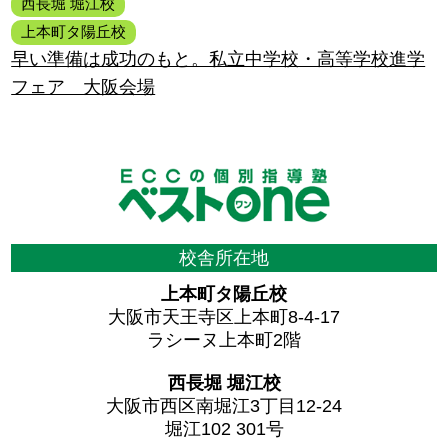
西長堀 堀江校
上本町タ陽丘校
早い準備は成功のもと。私立中学校・高等学校進学
フェア 大阪会場
校舎所在地
上本町タ陽丘校
大阪市天王寺区上本町8-4-17
ラシーヌ上本町2階
西長堀 堀江校
大阪市西区南堀江3丁目12-24
堀江102 301号