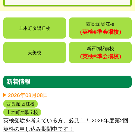
西長堀 堀江校
上本町タ陽丘校
（英検®️準会場校）
新石切駅前校
天美校
（英検®️準会場校）
新着情報
2026年08月08日
西長堀 堀江校
上本町タ陽丘校
英検受験を考えている方、必見！！ 2026年度第2回
英検の申し込み期間中です！