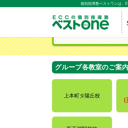
個別指導塾ベストワンは、E
ECCの
グループ各教室のご案
上本町タ陽丘校
（