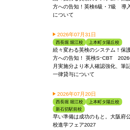
方への告知！英検6級・7級 導
について
2026年07月31日
西長堀 堀江校
上本町タ陽丘校
続々変わる英検のシステム！保
方への告知！ 英検SｰCBT 202
月実施分より本人確認強化、筆
一律貸与について
2026年07月20日
西長堀 堀江校
上本町タ陽丘校
新石切駅前校
早い準備は成功のもと。大阪府
校進学フェア2027