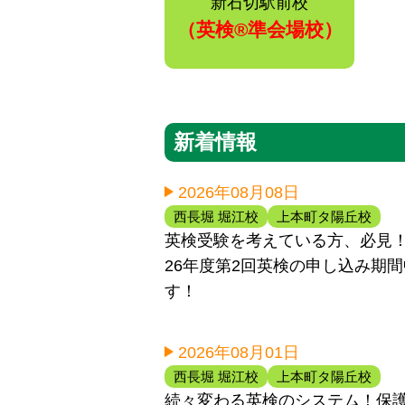
新石切駅前校
（英検®️準会場校）
新着情報
2026年08月08日
西長堀 堀江校
上本町タ陽丘校
英検受験を考えている方、必見！！
26年度第2回英検の申し込み期
す！
2026年08月01日
西長堀 堀江校
上本町タ陽丘校
続々変わる英検のシステム！保