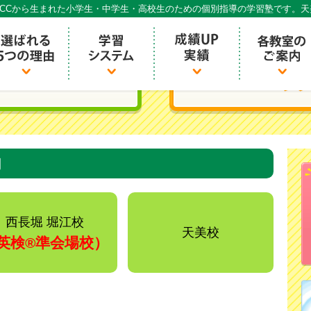
CCから生まれた小学生・中学生・高校生のための個別指導の学習塾です。
個別指導ECCベストワン
内
西長堀 堀江校
天美校
英検®️準会場校）