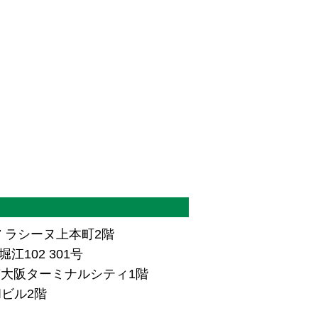
7 ラシーヌ上本町2階
江102 301号
ザ南大阪ターミナルシティ1階
和ビル2階