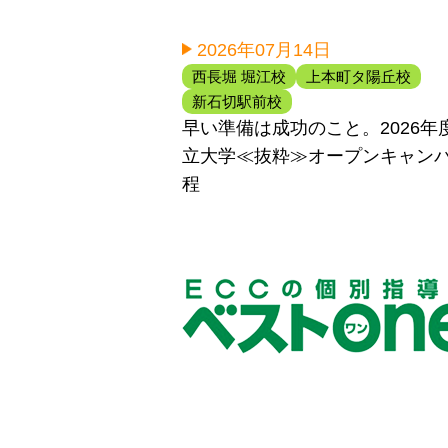
2026年07月14日
西長堀 堀江校
上本町タ陽丘校
新石切駅前校
早い準備は成功のこと。2026年
立大学≪抜粋≫オープンキャン
程