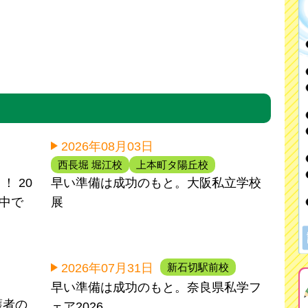
2026年08月03日
西長堀 堀江校
上本町タ陽丘校
 20
早い準備は成功のもと。大阪私立学校
間中で
展
新石切駅前校
2026年07月31日
早い準備は成功のもと。奈良県私学フ
護者の
ェア2026