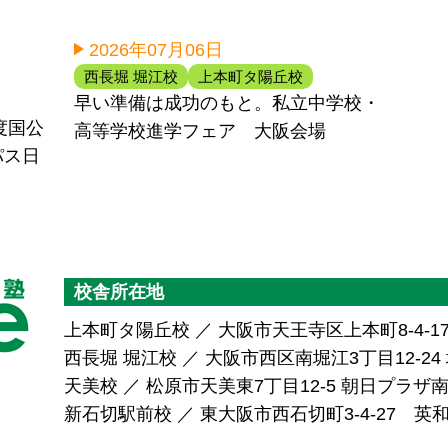
2026年07月06日
西長堀 堀江校
上本町タ陽丘校
早い準備は成功のもと。私立中学校・
度国公
高等学校進学フェア 大阪会場
パス日
校舎所在地
上本町タ陽丘校 ／ 大阪市天王寺区上本町8-4-1
西長堀 堀江校 ／ 大阪市西区南堀江3丁目12-24 堀
天美校 ／ 松原市天美東7丁目12-5 朝日プラ
新石切駅前校 ／ 東大阪市西石切町3-4-27 英