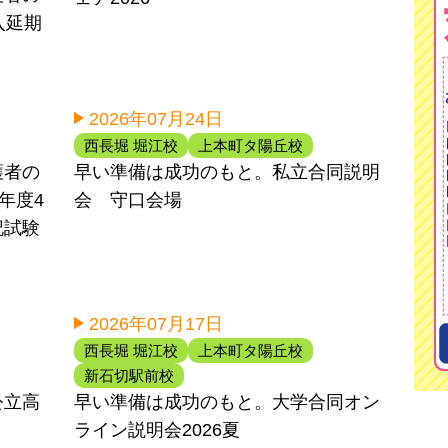
入延期
2026年07月24日
西長堀 堀江校
上本町タ陽丘校
護者の
早い準備は成功のもと。私立合同説明
6年度4
会 守口会場
記試験
2026年07月17日
西長堀 堀江校
上本町タ陽丘校
新石切駅前校
公立高
早い準備は成功のもと。大学合同オン
ライン説明会2026夏