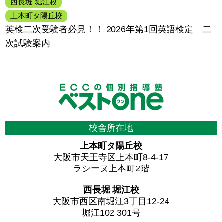
西長堀 堀江校
上本町タ陽丘校
英検二次受験者必見！！ 2026年第1回英語検定 二
次試験案内
校舎所在地
上本町タ陽丘校
大阪市天王寺区上本町8-4-17
ラシーヌ上本町2階
西長堀 堀江校
大阪市西区南堀江3丁目12-24
堀江102 301号