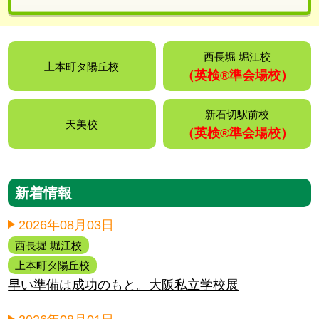
西長堀 堀江校
上本町タ陽丘校
（英検®️準会場校）
新石切駅前校
天美校
（英検®️準会場校）
新着情報
2026年08月03日
西長堀 堀江校
上本町タ陽丘校
早い準備は成功のもと。大阪私立学校展