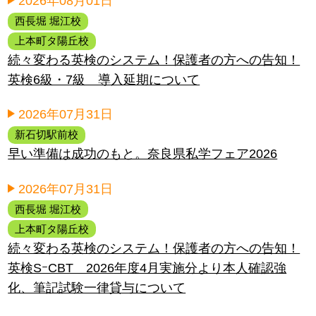
2026年08月01日
西長堀 堀江校
上本町タ陽丘校
続々変わる英検のシステム！保護者の方への告知！
英検6級・7級 導入延期について
2026年07月31日
新石切駅前校
早い準備は成功のもと。奈良県私学フェア2026
2026年07月31日
西長堀 堀江校
上本町タ陽丘校
続々変わる英検のシステム！保護者の方への告知！
英検SｰCBT 2026年度4月実施分より本人確認強
化、筆記試験一律貸与について