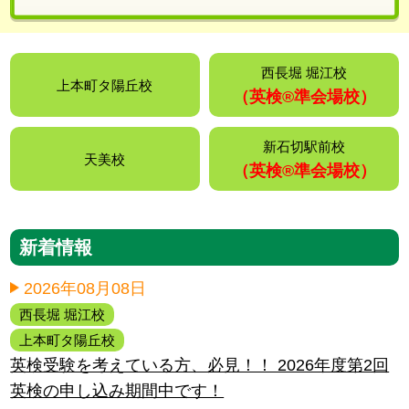
西長堀 堀江校
上本町タ陽丘校
（英検®️準会場校）
新石切駅前校
天美校
（英検®️準会場校）
新着情報
2026年08月08日
西長堀 堀江校
上本町タ陽丘校
英検受験を考えている方、必見！！ 2026年度第2回
英検の申し込み期間中です！