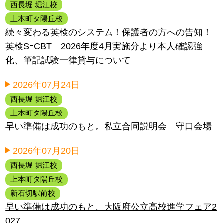
西長堀 堀江校
上本町タ陽丘校
続々変わる英検のシステム！保護者の方への告知！
英検SｰCBT 2026年度4月実施分より本人確認強
化、筆記試験一律貸与について
2026年07月24日
西長堀 堀江校
上本町タ陽丘校
早い準備は成功のもと。私立合同説明会 守口会場
2026年07月20日
西長堀 堀江校
上本町タ陽丘校
新石切駅前校
早い準備は成功のもと。大阪府公立高校進学フェア2
027