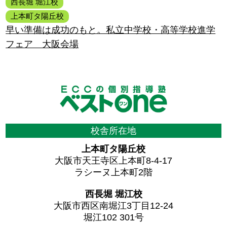
西長堀 堀江校
上本町タ陽丘校
早い準備は成功のもと。私立中学校・高等学校進学
フェア 大阪会場
校舎所在地
上本町タ陽丘校
大阪市天王寺区上本町8-4-17
ラシーヌ上本町2階
西長堀 堀江校
大阪市西区南堀江3丁目12-24
堀江102 301号