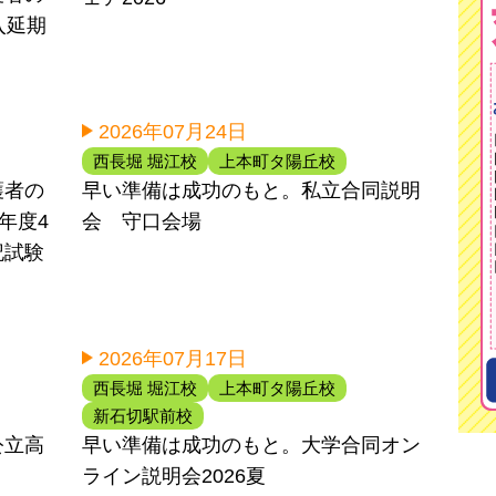
入延期
2026年07月24日
西長堀 堀江校
上本町タ陽丘校
護者の
早い準備は成功のもと。私立合同説明
6年度4
会 守口会場
記試験
2026年07月17日
西長堀 堀江校
上本町タ陽丘校
新石切駅前校
公立高
早い準備は成功のもと。大学合同オン
ライン説明会2026夏