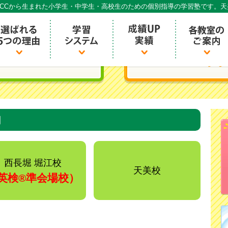
CCから生まれた小学生・中学生・高校生のための個別指導の学習塾です。
個別指導ECCベストワン
内
西長堀 堀江校
天美校
英検®️準会場校）