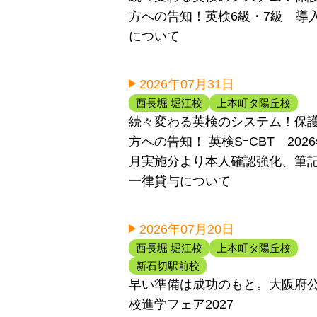
方への告知！英検6級・7級 導
について
2026年07月31日
西長堀 堀江校
上本町タ陽丘校
続々変わる英検のシステム！保
方への告知！ 英検SｰCBT 202
月実施分より本人確認強化、筆
一律貸与について
2026年07月20日
西長堀 堀江校
上本町タ陽丘校
新石切駅前校
早い準備は成功のもと。大阪府
校進学フェア2027