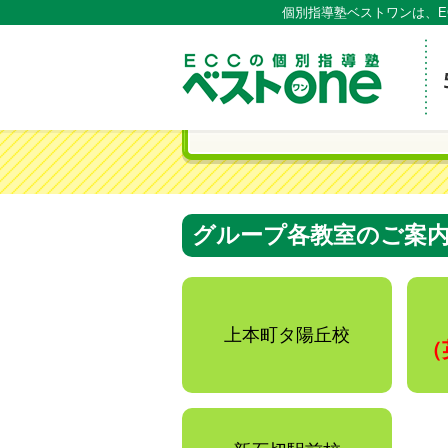
個別指導塾ベストワンは、E
ECCの
グループ各教室のご案
上本町タ陽丘校
（