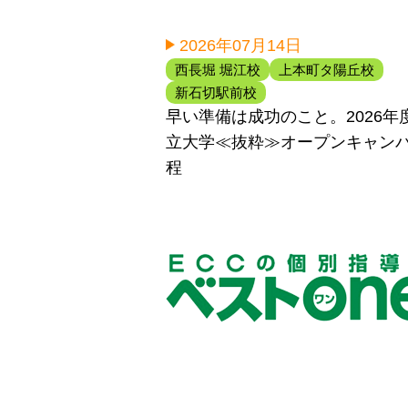
2026年07月14日
西長堀 堀江校
上本町タ陽丘校
新石切駅前校
早い準備は成功のこと。2026年
立大学≪抜粋≫オープンキャン
程