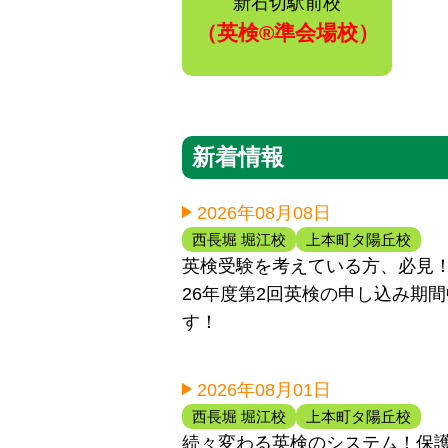
新石切駅前校
（英検®️準会場校）
新着情報
2026年08月08日
西長堀 堀江校
上本町タ陽丘校
英検受験を考えている方、必見！！
26年度第2回英検の申し込み期
す！
2026年08月01日
西長堀 堀江校
上本町タ陽丘校
続々変わる英検のシステム！保