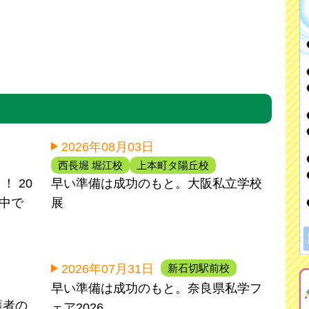
2026年08月03日
西長堀 堀江校
上本町タ陽丘校
 20
早い準備は成功のもと。大阪私立学校
間中で
展
新石切駅前校
2026年07月31日
早い準備は成功のもと。奈良県私学フ
護者の
ェア2026