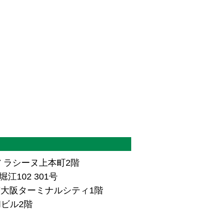
7 ラシーヌ上本町2階
江102 301号
ザ南大阪ターミナルシティ1階
和ビル2階