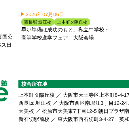
2026年07月06日
西長堀 堀江校
上本町タ陽丘校
早い準備は成功のもと。私立中学校・
度国公
高等学校進学フェア 大阪会場
パス日
校舎所在地
上本町タ陽丘校 ／ 大阪市天王寺区上本町8-4-1
西長堀 堀江校 ／ 大阪市西区南堀江3丁目12-24 堀
天美校 ／ 松原市天美東7丁目12-5 朝日プラ
新石切駅前校 ／ 東大阪市西石切町3-4-27 英