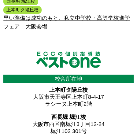
西長堀 堀江校
上本町タ陽丘校
早い準備は成功のもと。私立中学校・高等学校進学
フェア 大阪会場
校舎所在地
上本町タ陽丘校
大阪市天王寺区上本町8-4-17
ラシーヌ上本町2階
西長堀 堀江校
大阪市西区南堀江3丁目12-24
堀江102 301号