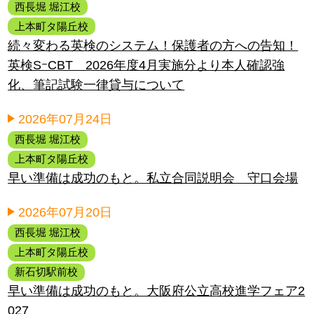
西長堀 堀江校
上本町タ陽丘校
続々変わる英検のシステム！保護者の方への告知！
英検SｰCBT 2026年度4月実施分より本人確認強
化、筆記試験一律貸与について
2026年07月24日
西長堀 堀江校
上本町タ陽丘校
早い準備は成功のもと。私立合同説明会 守口会場
2026年07月20日
西長堀 堀江校
上本町タ陽丘校
新石切駅前校
早い準備は成功のもと。大阪府公立高校進学フェア2
027