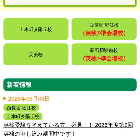
西長堀 堀江校
上本町タ陽丘校
（英検®️準会場校）
新石切駅前校
天美校
（英検®️準会場校）
新着情報
2026年08月08日
西長堀 堀江校
上本町タ陽丘校
英検受験を考えている方、必見！！ 2026年度第2回
英検の申し込み期間中です！