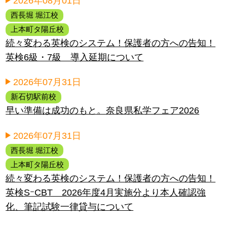
2026年08月01日
西長堀 堀江校
上本町タ陽丘校
続々変わる英検のシステム！保護者の方への告知！
英検6級・7級 導入延期について
2026年07月31日
新石切駅前校
早い準備は成功のもと。奈良県私学フェア2026
2026年07月31日
西長堀 堀江校
上本町タ陽丘校
続々変わる英検のシステム！保護者の方への告知！
英検SｰCBT 2026年度4月実施分より本人確認強
化、筆記試験一律貸与について