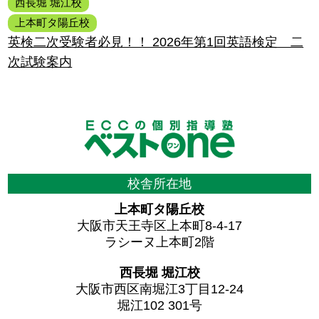
西長堀 堀江校
上本町タ陽丘校
英検二次受験者必見！！ 2026年第1回英語検定 二
次試験案内
校舎所在地
上本町タ陽丘校
大阪市天王寺区上本町8-4-17
ラシーヌ上本町2階
西長堀 堀江校
大阪市西区南堀江3丁目12-24
堀江102 301号