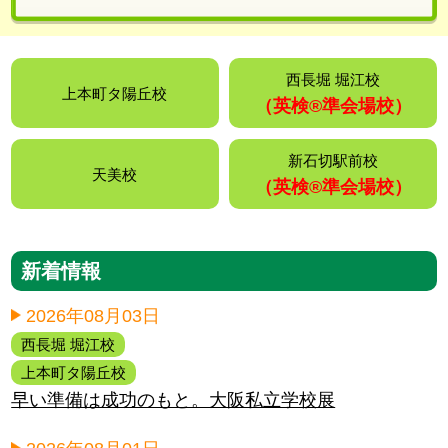
西長堀 堀江校
上本町タ陽丘校
（英検®️準会場校）
新石切駅前校
天美校
（英検®️準会場校）
新着情報
2026年08月03日
西長堀 堀江校
上本町タ陽丘校
早い準備は成功のもと。大阪私立学校展