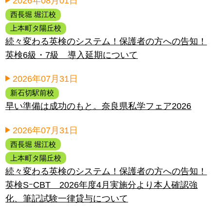
2026年08月01日
西長堀 堀江校
上本町タ陽丘校
続々変わる英検のシステム！保護者の方への告知！
英検6級・7級 導入延期について
2026年07月31日
新石切駅前校
早い準備は成功のもと。奈良県私学フェア2026
2026年07月31日
西長堀 堀江校
上本町タ陽丘校
続々変わる英検のシステム！保護者の方への告知！
英検SｰCBT 2026年度4月実施分より本人確認強
化、筆記試験一律貸与について