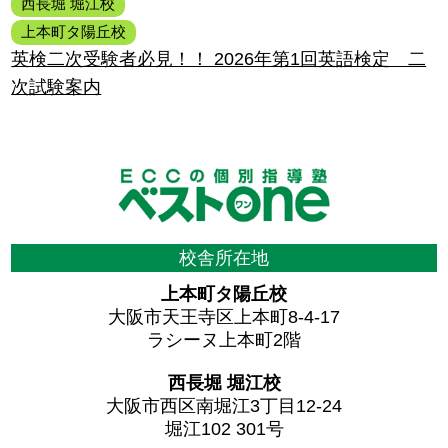
西長堀 堀江校
上本町タ陽丘校
英検二次受験者必見！！ 2026年第1回英語検定 二
次試験案内
校舎所在地
上本町タ陽丘校
大阪市天王寺区上本町8-4-17
ラシーヌ上本町2階
西長堀 堀江校
大阪市西区南堀江3丁目12-24
堀江102 301号