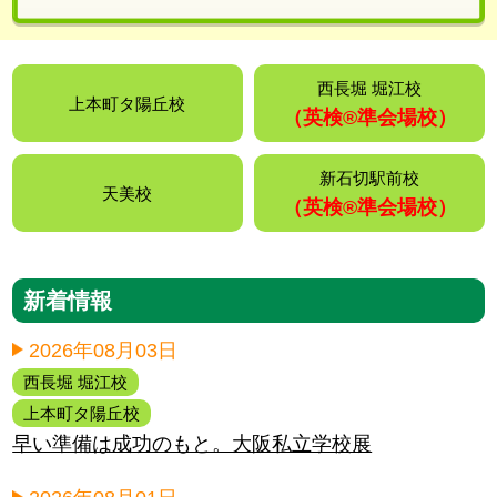
西長堀 堀江校
上本町タ陽丘校
（英検®️準会場校）
新石切駅前校
天美校
（英検®️準会場校）
新着情報
2026年08月03日
西長堀 堀江校
上本町タ陽丘校
早い準備は成功のもと。大阪私立学校展