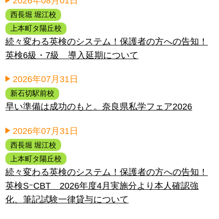
2026年08月01日
西長堀 堀江校
上本町タ陽丘校
続々変わる英検のシステム！保護者の方への告知！
英検6級・7級 導入延期について
2026年07月31日
新石切駅前校
早い準備は成功のもと。奈良県私学フェア2026
2026年07月31日
西長堀 堀江校
上本町タ陽丘校
続々変わる英検のシステム！保護者の方への告知！
英検SｰCBT 2026年度4月実施分より本人確認強
化、筆記試験一律貸与について