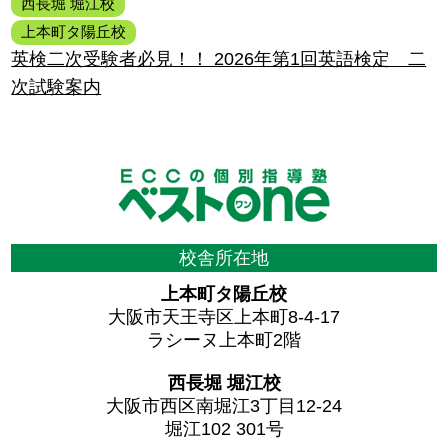
西長堀 堀江校
上本町タ陽丘校
英検二次受験者必見！！ 2026年第1回英語検定 二
次試験案内
校舎所在地
上本町タ陽丘校
大阪市天王寺区上本町8-4-17
ラシーヌ上本町2階
西長堀 堀江校
大阪市西区南堀江3丁目12-24
堀江102 301号