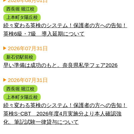
2026年08月01日
西長堀 堀江校
上本町タ陽丘校
続々変わる英検のシステム！保護者の方への告知！
英検6級・7級 導入延期について
2026年07月31日
新石切駅前校
早い準備は成功のもと。奈良県私学フェア2026
2026年07月31日
西長堀 堀江校
上本町タ陽丘校
続々変わる英検のシステム！保護者の方への告知！
英検SｰCBT 2026年度4月実施分より本人確認強
化、筆記試験一律貸与について