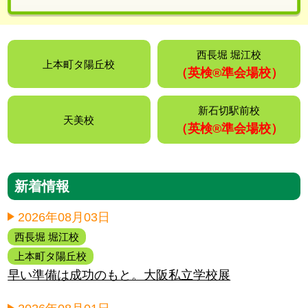
西長堀 堀江校
上本町タ陽丘校
（英検®️準会場校）
新石切駅前校
天美校
（英検®️準会場校）
新着情報
2026年08月03日
西長堀 堀江校
上本町タ陽丘校
早い準備は成功のもと。大阪私立学校展