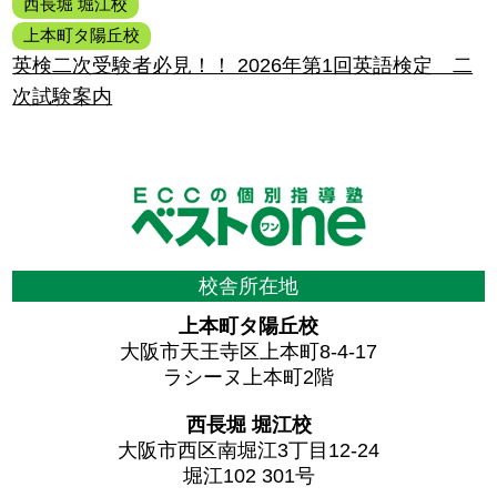
西長堀 堀江校
上本町タ陽丘校
英検二次受験者必見！！ 2026年第1回英語検定 二
次試験案内
校舎所在地
上本町タ陽丘校
大阪市天王寺区上本町8-4-17
ラシーヌ上本町2階
西長堀 堀江校
大阪市西区南堀江3丁目12-24
堀江102 301号