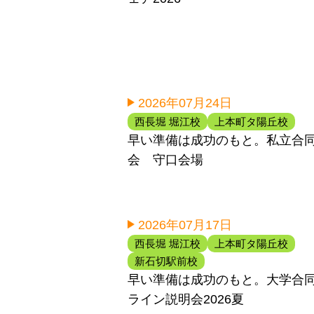
2026年07月24日
西長堀 堀江校
上本町タ陽丘校
早い準備は成功のもと。私立合
会 守口会場
2026年07月17日
西長堀 堀江校
上本町タ陽丘校
新石切駅前校
早い準備は成功のもと。大学合
ライン説明会2026夏