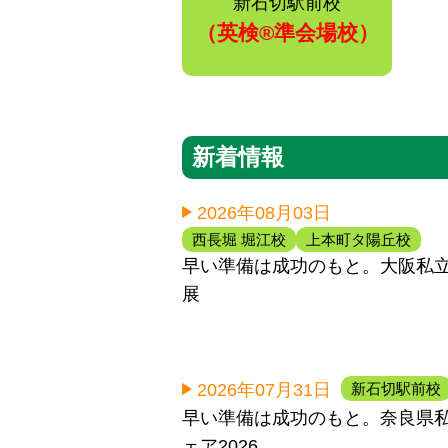
新石切駅前校
（英検®️準会場校）
新着情報
2026年08月03日
西長堀 堀江校
上本町タ陽丘校
早い準備は成功のもと。大阪私
展
新石切駅前校
2026年07月31日
早い準備は成功のもと。奈良県
ェア2026