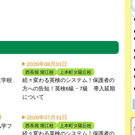
2026年08月01日
西長堀 堀江校
上本町タ陽丘校
立学校
続々変わる英検のシステム！保護者の
方への告知！英検6級・7級 導入延期
について
2026年07月31日
西長堀 堀江校
上本町タ陽丘校
私学フ
続々変わる英検のシステム！保護者の