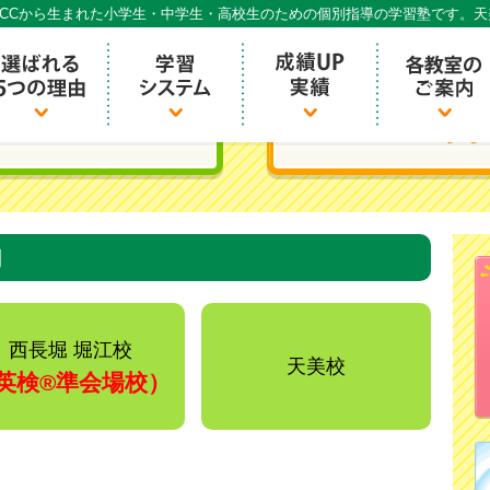
CCから生まれた小学生・中学生・高校生のための個別指導の学習塾です。
個別指導ECCベストワン
内
西長堀 堀江校
天美校
英検®️準会場校）