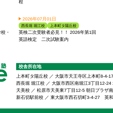
程
2026年07月01日
西長堀 堀江校
上本町タ陽丘校
学校・
英検二次受験者必見！！ 2026年第1回
英語検定 二次試験案内
校舎所在地
上本町タ陽丘校 ／ 大阪市天王寺区上本町8-4-1
西長堀 堀江校 ／ 大阪市西区南堀江3丁目12-24 堀
天美校 ／ 松原市天美東7丁目12-5 朝日プラ
新石切駅前校 ／ 東大阪市西石切町3-4-27 英