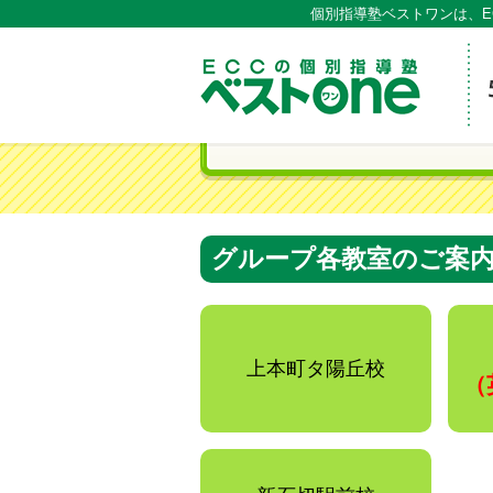
個別指導塾ベストワンは、E
ECCの
グループ各教室のご案
上本町タ陽丘校
（