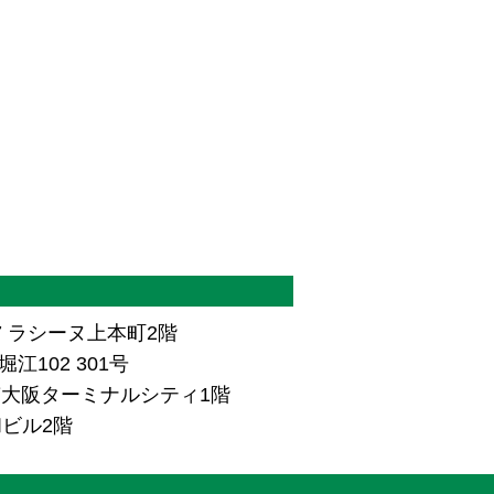
7 ラシーヌ上本町2階
江102 301号
ザ南大阪ターミナルシティ1階
和ビル2階