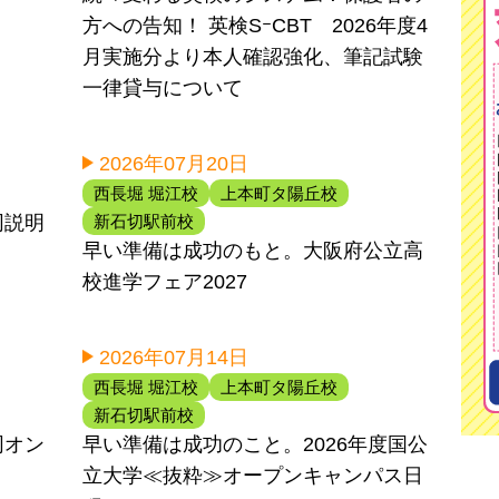
方への告知！ 英検SｰCBT 2026年度4
月実施分より本人確認強化、筆記試験
一律貸与について
2026年07月20日
西長堀 堀江校
上本町タ陽丘校
新石切駅前校
同説明
早い準備は成功のもと。大阪府公立高
校進学フェア2027
2026年07月14日
西長堀 堀江校
上本町タ陽丘校
新石切駅前校
同オン
早い準備は成功のこと。2026年度国公
立大学≪抜粋≫オープンキャンパス日