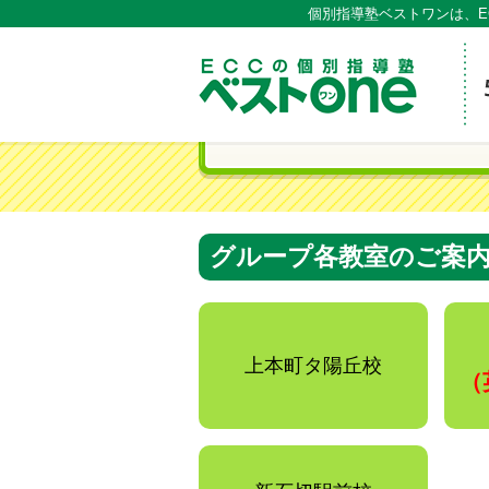
個別指導塾ベストワンは、E
ECCの
グループ各教室のご案
上本町タ陽丘校
（