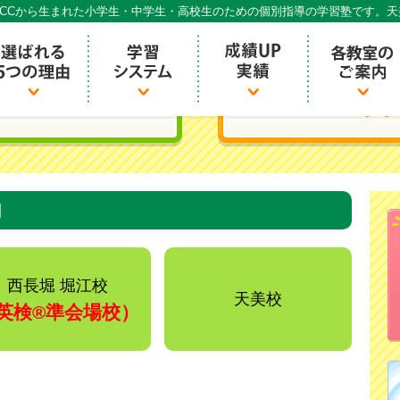
CCから生まれた小学生・中学生・高校生のための個別指導の学習塾です。
個別指導ECCベストワン
内
西長堀 堀江校
天美校
英検®️準会場校）