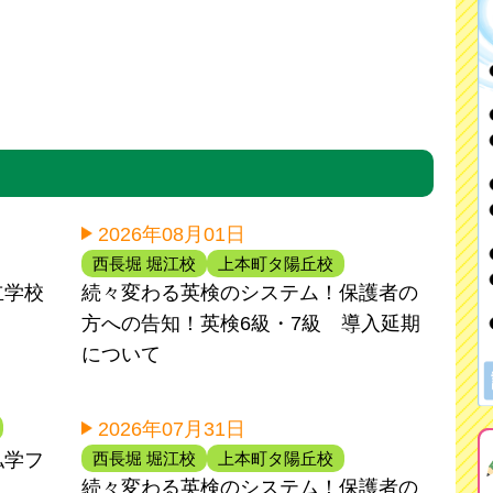
2026年08月01日
西長堀 堀江校
上本町タ陽丘校
立学校
続々変わる英検のシステム！保護者の
方への告知！英検6級・7級 導入延期
について
2026年07月31日
西長堀 堀江校
上本町タ陽丘校
私学フ
続々変わる英検のシステム！保護者の