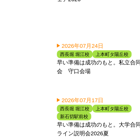
2026年07月24日
西長堀 堀江校
上本町タ陽丘校
早い準備は成功のもと。私立合
会 守口会場
2026年07月17日
西長堀 堀江校
上本町タ陽丘校
新石切駅前校
早い準備は成功のもと。大学合
ライン説明会2026夏