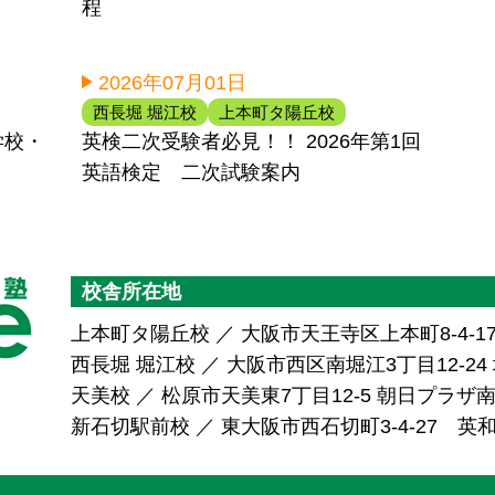
程
2026年07月01日
西長堀 堀江校
上本町タ陽丘校
学校・
英検二次受験者必見！！ 2026年第1回
英語検定 二次試験案内
校舎所在地
上本町タ陽丘校 ／ 大阪市天王寺区上本町8-4-1
西長堀 堀江校 ／ 大阪市西区南堀江3丁目12-24 堀
天美校 ／ 松原市天美東7丁目12-5 朝日プラ
新石切駅前校 ／ 東大阪市西石切町3-4-27 英