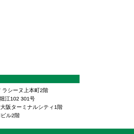
7 ラシーヌ上本町2階
江102 301号
ザ南大阪ターミナルシティ1階
和ビル2階