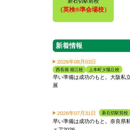
新石切駅前校
（英検®️準会場校）
新着情報
2026年08月03日
西長堀 堀江校
上本町タ陽丘校
早い準備は成功のもと。大阪私
展
新石切駅前校
2026年07月31日
早い準備は成功のもと。奈良県
ェア2026