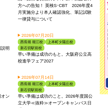
方への告知！ 英検SｰCBT 2026年度4
月実施分より本人確認強化、筆記試験
一律貸与について
2026年07月20日
西長堀 堀江校
上本町タ陽丘校
新石切駅前校
同説明
早い準備は成功のもと。大阪府公立高
校進学フェア2027
2026年07月14日
西長堀 堀江校
上本町タ陽丘校
新石切駅前校
同オン
早い準備は成功のこと。2026年度国公
立大学≪抜粋≫オープンキャンパス日