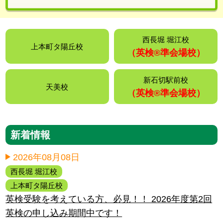
西長堀 堀江校
上本町タ陽丘校
（英検®️準会場校）
新石切駅前校
天美校
（英検®️準会場校）
新着情報
2026年08月08日
西長堀 堀江校
上本町タ陽丘校
英検受験を考えている方、必見！！ 2026年度第2回
英検の申し込み期間中です！