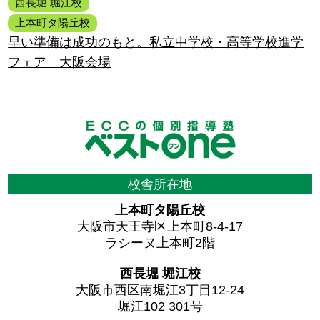
西長堀 堀江校
上本町タ陽丘校
早い準備は成功のもと。私立中学校・高等学校進学
フェア 大阪会場
校舎所在地
上本町タ陽丘校
大阪市天王寺区上本町8-4-17
ラシーヌ上本町2階
西長堀 堀江校
大阪市西区南堀江3丁目12-24
堀江102 301号