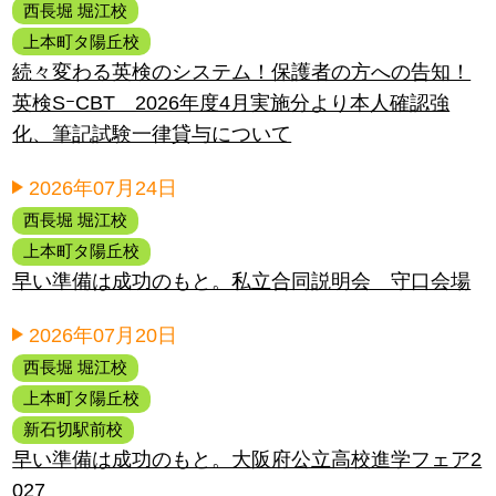
西長堀 堀江校
上本町タ陽丘校
続々変わる英検のシステム！保護者の方への告知！
英検SｰCBT 2026年度4月実施分より本人確認強
化、筆記試験一律貸与について
2026年07月24日
西長堀 堀江校
上本町タ陽丘校
早い準備は成功のもと。私立合同説明会 守口会場
2026年07月20日
西長堀 堀江校
上本町タ陽丘校
新石切駅前校
早い準備は成功のもと。大阪府公立高校進学フェア2
027