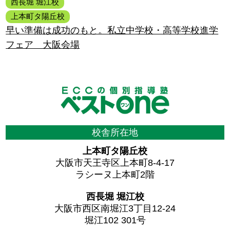
西長堀 堀江校
上本町タ陽丘校
早い準備は成功のもと。私立中学校・高等学校進学
フェア 大阪会場
校舎所在地
上本町タ陽丘校
大阪市天王寺区上本町8-4-17
ラシーヌ上本町2階
西長堀 堀江校
大阪市西区南堀江3丁目12-24
堀江102 301号