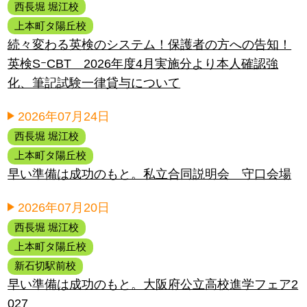
西長堀 堀江校
上本町タ陽丘校
続々変わる英検のシステム！保護者の方への告知！
英検SｰCBT 2026年度4月実施分より本人確認強
化、筆記試験一律貸与について
2026年07月24日
西長堀 堀江校
上本町タ陽丘校
早い準備は成功のもと。私立合同説明会 守口会場
2026年07月20日
西長堀 堀江校
上本町タ陽丘校
新石切駅前校
早い準備は成功のもと。大阪府公立高校進学フェア2
027