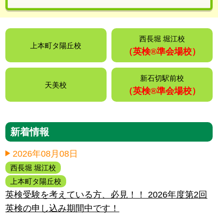
西長堀 堀江校
上本町タ陽丘校
（英検®️準会場校）
新石切駅前校
天美校
（英検®️準会場校）
新着情報
2026年08月08日
西長堀 堀江校
上本町タ陽丘校
英検受験を考えている方、必見！！ 2026年度第2回
英検の申し込み期間中です！