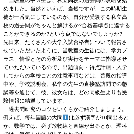
当教室の中３生は、私立高校の過去問の攻略を始
めました。当然といえば、当然ですが、この時期生
徒が一番気にしているのが、自分が受験する私立高
校の過去問がちゃんと解けるか?合格基準点に達する
ことができるのか?という点ではないでしょうか?
先日来、たくさんの大学入試合格者について報告さ
せていただいたように、当教室の生徒には、学力プ
ラス、情報とその分析及び実行をテーマに指導させ
ていただいているので、出題傾向・得点計画・入学
してからの学校ごとの注意事項などは、普段の指導
中や、学校説明会、私学の先生の直接塾訪問での懇
談等を通じて、彼、彼女らは、どの同級生よりも受
験情報に精通しています。
過去問研究のコツをいくらかご紹介しましょう。
例えば、毎年国語の大問
は必ず漢字が10問出ると
か、数学では、必ず放物線と直線が出るとか、理科