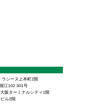
7 ラシーヌ上本町2階
江102 301号
ザ南大阪ターミナルシティ1階
和ビル2階