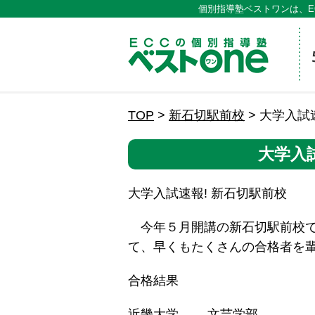
個別指導塾ベストワンは、E
ECCの
TOP
>
新石切駅前校
>
大学入試
大学入
大学入試速報! 新石切駅前校
今年５月開講の新石切駅前校で
て、早くもたくさんの合格者を
合格結果
近畿大学 文芸学部