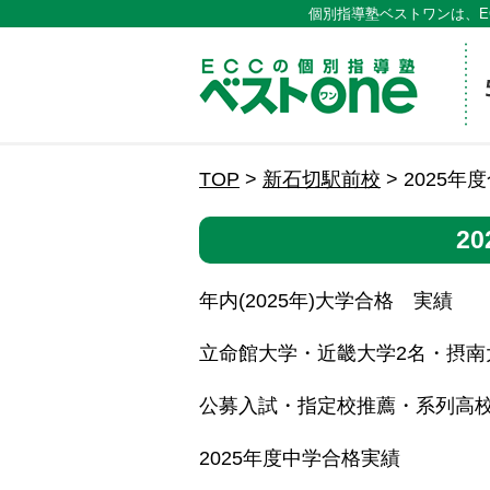
個別指導塾ベストワンは、E
ECCの
TOP
>
新石切駅前校
>
2025年
2
年内(2025年)大学合格 実績
立命館大学・近畿大学2名・摂
公募入試・指定校推薦・系列高校
2025年度中学合格実績