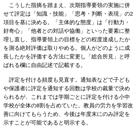
こうした指摘を踏まえ、次期指導要領の実施に併
せて評定は「知識・技能」「思考・判断・表現」の2
項目を基に決める。「主体的な態度」は「行動力・
好奇心」「他者との対話や協働」といった要素に整
理し直し、指導要領上の目標をどの程度達成したか
を測る絶対評価は取りやめる。個人がどのように成
長したかを評価する方法に変更し「総合所見」と呼
ばれる欄に自由記述で記載する。
評定を付ける頻度も見直す。通知表などで子ども
や保護者に評定を通知する回数は学校の裁量で決め
られるが、これまでは学期ごとに評定を付ける小中
学校が全体の8割を占めていた。教員の労力を学習改
善に向けてもらうため、今後は年度末にのみ評定を
示すことが可能であると明示する。