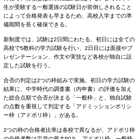
生が受験する一般選抜の試験日が前倒しされること
によって合格発表も早まるため、高校入学までの準
備期間を長く確保できる。
新制度では、試験は2日間にわたる。初日には全ての
高校で5教科の学力試験を行い、2日目には面接やプ
レゼンテーション、作文や実技など各校が独自に設
定した試験を行う。
合否の判定は2つの枠組みで実施。初日の学力試験の
結果に、中学時代の調査書（内申書）の評価を加え
た総合点順で合否が決まる「一般枠」と、独自試験
の点数を重視して判定する「アドミッションポリシ
ー枠（アドポリ枠）」がある。
2つの枠の合格者比率は各校で異なるが、アドポリ枠
の合格者数は定員の最大50％。アドポリ枠、一般枠