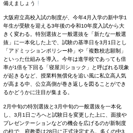
備えましょう
大阪府立高校入試の制度が、今年4月入学の新中学1
年生が受験を迎える3年後の令和10年度入試から大
きく変わる。特別選抜と一般選抜を「新たな一般選
抜」に一本化した上で、試験の基準日を3月1日とし
「アドミッションポリシー枠」や「複数校志願制」
といった仕組みを導入。今年は進学校であっても倍
率が1倍を下回る「寝屋川ショック」と呼ばれる現象
が起きるなど、授業料無償化を追い風に私立高人気
が高まる中、公立高側が巻き返しを図ることができ
るかどうかに注目が集まる。
2月中旬の特別選抜と3月中旬の一般選抜を一本化
し、3月1日ごろへと試験日を変更した上に、面接や
プレゼンテーションなどの機会を広げるのが新制度
の柱で、府教委は28日に正式決定する。多くの中3