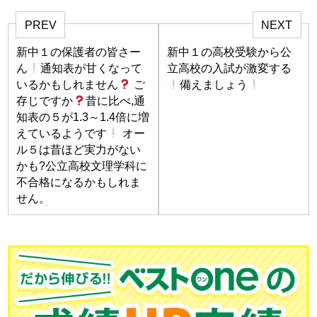
PREV
NEXT
新中１の保護者の皆さー
新中１の高校受験から公
ん
通知表が甘くなって
立高校の入試が激変する
いるかもしれません
ご
備えましょう
存じですか
昔に比べ,通
知表の５が1.3～1.4倍に増
えているようです
オー
ル５は昔ほど実力がない
かも?公立高校文理学科に
不合格になるかもしれま
せん。