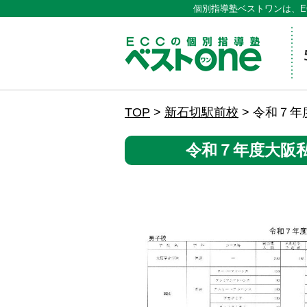
個別指導塾ベストワンは、E
ECCの
TOP
>
新石切駅前校
>
令和７年
令和７年度大阪