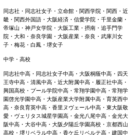
同志社・同志社女子・立命館・関西学院・関西・近
畿・関西外国語・大阪経済・信愛学院・千里金蘭・
帝塚山・神戸女学院・大阪工業・摂南・追手門学
院・大和・奈良学園・大阪産業・奈良・武庫川女
子・梅花・白鳳・堺女子
中学・高校
同志社中高・同志社女子中高・大阪桐蔭中高・四天
王寺中高・清風中高・近大附属中高・履正社中高・
興国高校・プール学院中高・常翔学園中高・常翔学
園啓光学園中高・大阪産業大学附属中高・育英西中
高・奈良育英中高・香里ヌヴェール中高・東大阪敬
愛・ヴェリタス城星学園高・金光八尾中高・金光大
阪中高・大谷中高・大阪夕陽丘学園高校・京都西山
高校・堺リベラル中高・香ケ丘リベルテ高・建国中