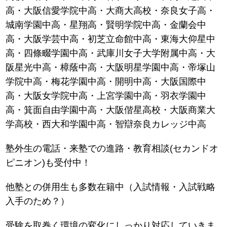
高・大阪信愛学院中高・大商大高校・奈良女子高・
城南学園中高・星翔高・賢明学院中高・金蘭会中
高・大阪学芸中高・初芝立命館中高・東海大仰星中
高・四條畷学園中高・武庫川女子大学附属中高・大
阪星光中高・樟蔭中高・大阪明星学園中高・帝塚山
学院中高・梅花学園中高・開明中高・大阪国際中
高・大阪女学院中高・上宮学園中高・羽衣学園中
高・箕面自由学園中高・大阪偕星高校・大阪商業大
学高校・西大和学園中高・智辯奈良カレッジ中高
塾外生の電話・来塾での進路・教育相談(セカンドオ
ピニオン)も受付中！
他塾との併用生も多数在籍中（入試情報・入試戦略
入手のため？）
受験を取巻く環境の変化にしっかり対応していきま