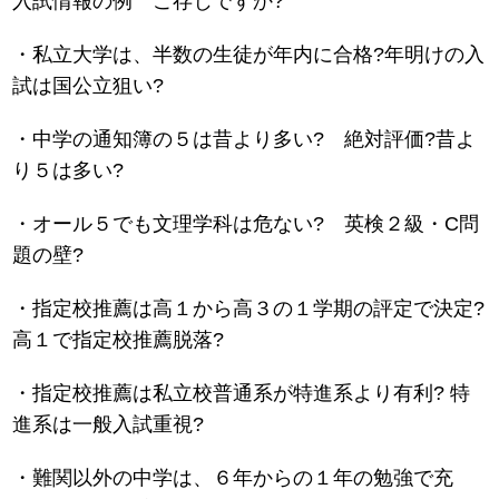
入試情報の例 ご存じですか?
・私立大学は、半数の生徒が年内に合格?年明けの入
試は国公立狙い?
・中学の通知簿の５は昔より多い? 絶対評価?昔よ
り５は多い?
・オール５でも文理学科は危ない? 英検２級・C問
題の壁?
・指定校推薦は高１から高３の１学期の評定で決定?
高１で指定校推薦脱落?
・指定校推薦は私立校普通系が特進系より有利? 特
進系は一般入試重視?
・難関以外の中学は、６年からの１年の勉強で充