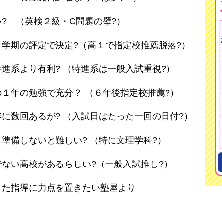
? （英検２級・C問題の壁?）
学期の評定で決定?（高１で指定校推薦脱落?）
進系より有利? （特進系は一般入試重視?）
１年の勉強で充分？ （６年後指定校推薦?）
に数回あるが? （入試日はたった一回の日付?）
準備しないと難しい? （特に文理学科?）
ない高校があるらしい?（一般入試推し?）
した指導に力点を置きたい塾屋より