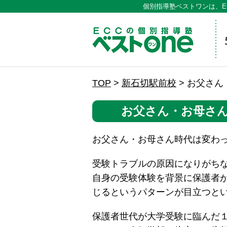
個別指導塾ベストワンは、E
ECCの
TOP
>
新石切駅前校
>
お父さん
お父さん・お母さ
お父さん・お母さん時代は変わ
受験トラブルの原因になりがち
自身の受験体験を背景に保護者
じるというパターンが目立つと
保護者世代が大学受験に臨んだ