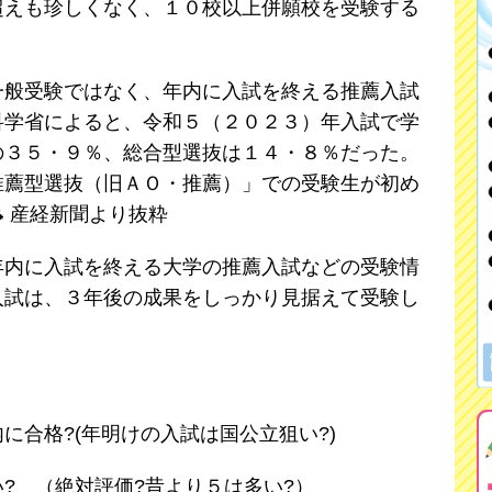
超えも珍しくなく、１０校以上併願校を受験する
一般受験ではなく、年内に入試を終える推薦入試
科学省によると、令和５（２０２３）年入試で学
の３５・９％、総合型選抜は１４・８％だった。
推薦型選抜（旧ＡＯ・推薦）」での受験生が初め
⁂ 産経新聞より抜粋
年内に入試を終える大学の推薦入試などの受験情
入試は、３年後の成果をしっかり見据えて受験し
に合格?(年明けの入試は国公立狙い?)
? （絶対評価?昔より５は多い?）