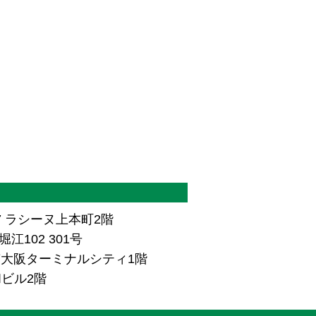
7 ラシーヌ上本町2階
江102 301号
ザ南大阪ターミナルシティ1階
和ビル2階