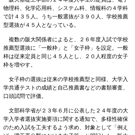
物理科、化学応用科、システム科、情報科の４学科
で計４３５人。うち一般選抜が３９０人、学校推薦
型選抜が４５人となっている。
複数の阪大関係者によると、２６年度入試で学校
推薦型選抜に「一般枠」と「女子枠」を設定。一般
枠は従来定員と同じ４５人とし、２０人程度の女子
枠を増やす。
女子枠の選抜は従来の学校推薦型と同様、大学入
学共通テストの成績と自己推薦書などの書類審査、
口頭試問で評価。
文部科学省が２３年６月に公表した２４年度の大
学入学者選抜実施要項に関する通知で、多様性確保
のため入試を工夫するよう求め、対象として「例え