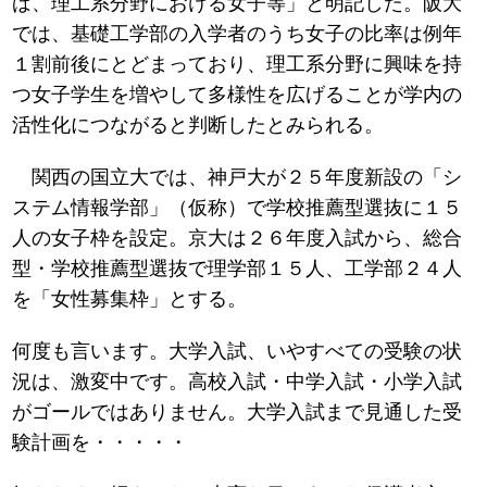
ば、理工系分野における女子等」と明記した。阪大
では、基礎工学部の入学者のうち女子の比率は例年
１割前後にとどまっており、理工系分野に興味を持
つ女子学生を増やして多様性を広げることが学内の
活性化につながると判断したとみられる。
関西の国立大では、神戸大が２５年度新設の「シ
ステム情報学部」（仮称）で学校推薦型選抜に１５
人の女子枠を設定。京大は２６年度入試から、総合
型・学校推薦型選抜で理学部１５人、工学部２４人
を「女性募集枠」とする。
何度も言います。大学入試、いやすべての受験の状
況は、激変中です。高校入試・中学入試・小学入試
がゴールではありません。大学入試まで見通した受
験計画を・・・・・