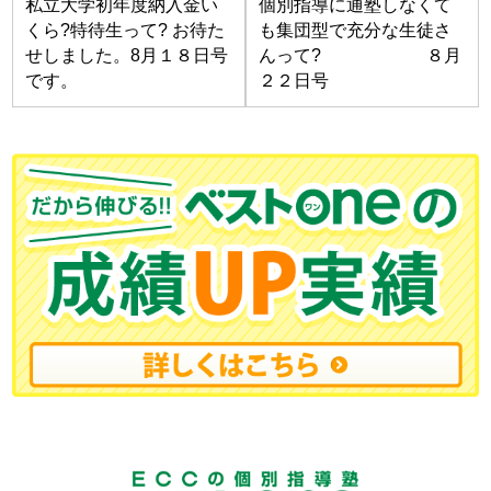
私立大学初年度納入金い
個別指導に通塾しなくて
くら?特待生って? お待た
も集団型で充分な生徒さ
せしました。8月１８日号
んって? ８月
です。
２２日号