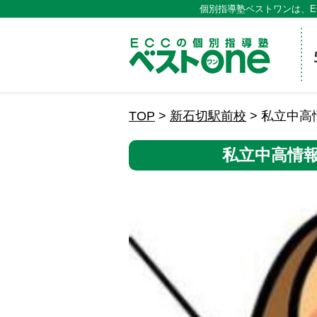
個別指導塾ベストワンは、E
ECCの
TOP
>
新石切駅前校
>
私立中高
私立中高情報