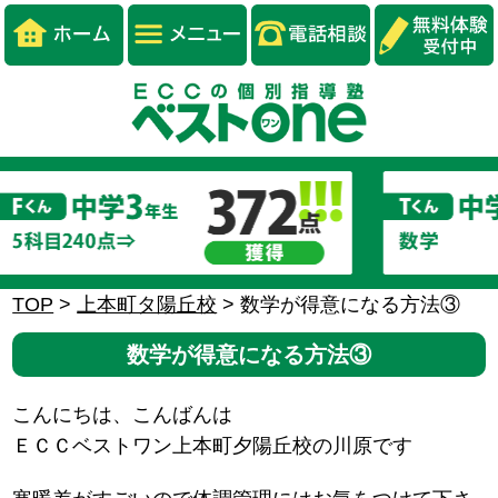
TOP
>
上本町タ陽丘校
>
数学が得意になる方法③
数学が得意になる方法③
こんにちは、こんばんは
ＥＣＣベストワン上本町夕陽丘校の川原です