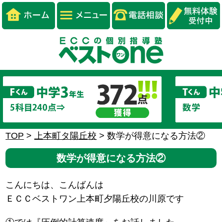
TOP
>
上本町タ陽丘校
>
数学が得意になる方法②
数学が得意になる方法②
こんにちは、こんばんは
ＥＣＣベストワン上本町夕陽丘校の川原です