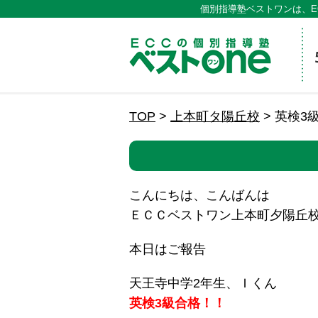
個別指導塾ベストワンは、E
ECCの
TOP
>
上本町タ陽丘校
>
英検3
こんにちは、こんばんは
ＥＣＣベストワン上本町夕陽丘
本日はご報告
天王寺中学2年生、Ｉくん
英検3級合格！！