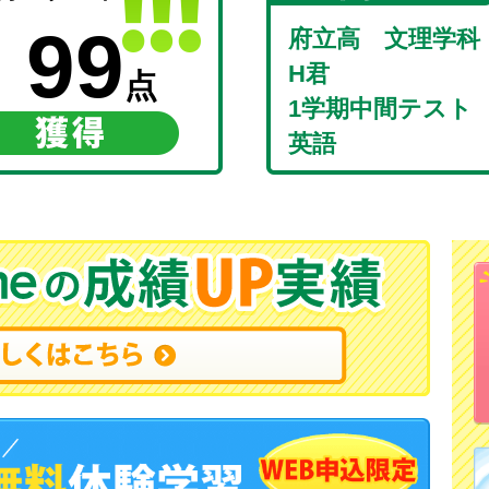
99
府立高 文理学科
H君
点
1学期中間テスト
英語