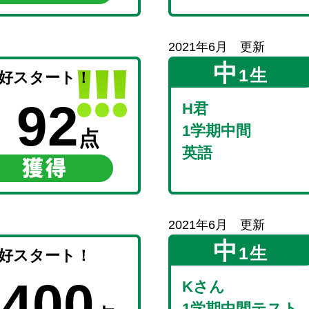
2021年6月 更新
中
1生
好スタート！
92
H君
1学期中間
点
英語
2021年6月 更新
中
1生
好スタート！
400
Kさん
1学期中間テスト