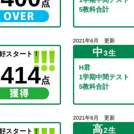
点
5教科合計
2021年6月 更新
中
3生
好スタート！
414
H君
1学期中間テスト
点
5教科合計
2021年6月 更新
高
2生
好スタート！