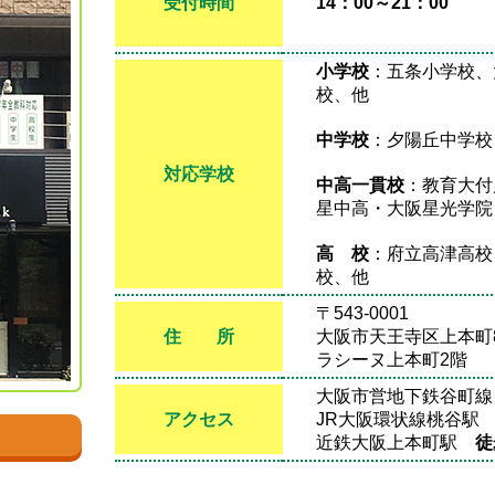
受付時間
14：00～21：00
小学校
：五条小学校、
校、他
中学校
：夕陽丘中学校
対応学校
中高一貫校
：教育大付
星中高・大阪星光学院
高 校
：府立高津高校
校、他
〒543-0001
住 所
大阪市天王寺区上本町8-
ラシーヌ上本町2階
大阪市営地下鉄谷町
アクセス
JR大阪環状線桃谷
近鉄大阪上本町駅
徒