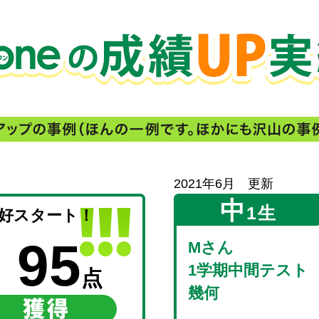
2021年6月 更新
中
1生
好スタート！
95
Mさん
1学期中間テスト
点
幾何