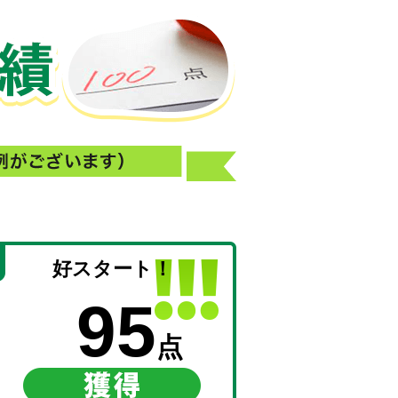
好スタート！
95
点