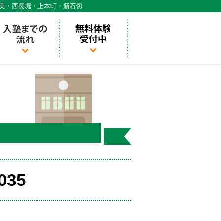
天美・西長堀・上本町・新石切
035