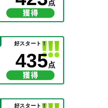
点
好スタート！
435
点
好スタート！