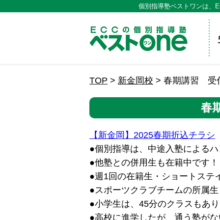
個別指導塾ベストワンは、E
ECCの
TOP
>
新金岡校
>
春期講習 受
春
【新金岡】2025春期折込チラシ
●個別指導は、中途入塾によるハ
●他塾との併用生も在籍中です！
●週1回の在籍生・ショートステ
●スポーツクラブチームの所属生
●小学生は、45分のクラスもあり
●高校に進学したが、通う塾がな