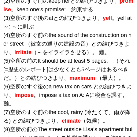
(2)空所のすぐ前のkeep herとの結びつきより、
prom
ise
。keep one’s promise: 約束する
(3)空所のすぐ後のatとの結びつきより、
yell
。yell at
～: ～に叫ぶ
(4)空所のすぐ前のthe sound of the construction on h
er street （彼女の通りの建設の音）との結びつきよ
り、
irritate
（～をイライラさせる）。 難。
(5)空所の前のIt should be at least 5 pages. （それ
[=歴史のレポート]は少なくとも5ページはあるべき
だ。）との結びつきより、
maximum
（最大）。
(6)空所のすぐ後のa new tax on cars との結びつきよ
り、
impose
。impose a tax on A: Aに税金を課す。
難。
(7)空所のすぐ前のthe cool, rainy (冷たくて、雨が降
る) との結びつきより、
climate
（気候）。
(8)空所の前のThe street outside Lisa’s apartment bui