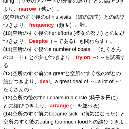
lding （リサのアパートの外側の通り）との結びつき
より、
narrow
（狭い）。
(9)空所のすぐ後のof his visits （彼の訪問）との結び
つきより、
frequency
（頻度）。難。
(10)空所のすぐ後のher efforts (彼女の努力) との結び
つきより、
Despite
（～であるにも関わらず）。
(11)空所のすぐ後のa number of coats （たくさん
のコート）との結びつきより、
try on ～
: ～を試着す
る
(12)空所のすぐ前のa greatと空所のすぐ後のofとの
結びつきより、
deal
。a great deal of ～=a lot of ～:
たくさんの～
(13)空所の後のtheir chairs in a circle (椅子を円に)
との結びつきより、
arrange
(～を並べる)
(14)空所のすぐ前のbecame sick （病気になった）と
空所のすぐ後のeating too much foodとの結びつきよ