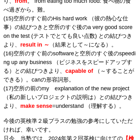
り、
from
。 from eating too much food: 食べ物の食
べ過ぎから。難。
(15)空所のすぐ前のHis hard work （彼の熱心な仕
事）の結びつきと空所のすぐ後のa very good score
on the test (テストでとても良い点数) との結びつき
より、
result in ～
（結果として～になる）。
(16)空所のすぐ前のsoftwareと空所のすぐ後のspeedi
ng up any business （ビジネスをスピードアップす
る）との結びつきより、
capable of
（～することが
できる）。canの形容詞形。
(17)空所の前のmy explanation of the new project
（私の新しいプロジェクトの説明は）との結びつき
より、
make sense
=understand （理解する）。
今後の英検準２級プラスの勉強の参考にしていただ
ければ、幸いです。
只今、当塾では、2024年第２回英検に向けての
【検