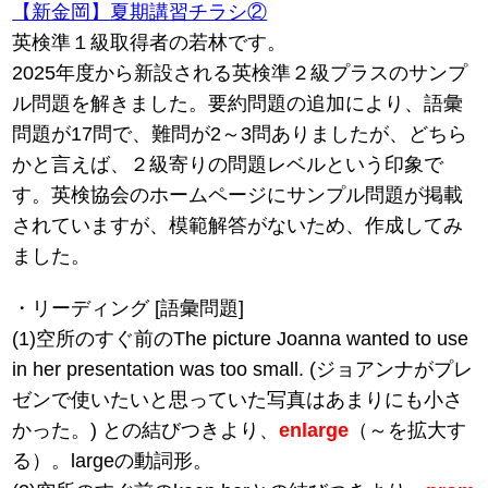
【新金岡】夏期講習チラシ②
英検準１級取得者の若林です。
2025年度から新設される英検準２級プラスのサンプ
ル問題を解きました。要約問題の追加により、語彙
問題が17問で、難問が2～3問ありましたが、どちら
かと言えば、２級寄りの問題レベルという印象で
す。英検協会のホームページにサンプル問題が掲載
されていますが、模範解答がないため、作成してみ
ました。
・リーディング [語彙問題]
(1)空所のすぐ前のThe picture Joanna wanted to use
in her presentation was too small. (ジョアンナがプレ
ゼンで使いたいと思っていた写真はあまりにも小さ
かった。) との結びつきより、
enlarge
（～を拡大す
る）。largeの動詞形。