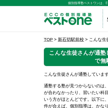
個別指導塾ベストワンは、E
ECCの
TOP
>
新石切駅前校
>
こんな生
こんな生徒さんが通塾
で無
こんな生徒さんが通塾していま
通塾する塾が見つからないのは、
が合わなかったり、習いたい科
いう方がほとんどです。以下に
件が合えば、個別指導は、かな