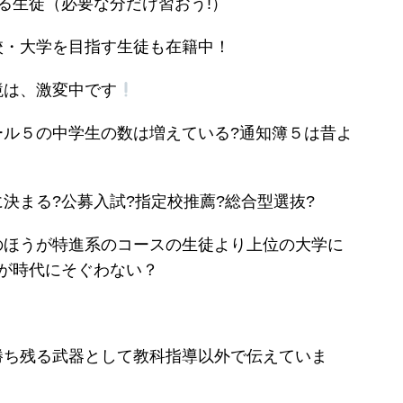
る生徒（必要な分だけ習おう!）
校・大学を目指す生徒も在籍中！
境は、激変中です
ール５の中学生の数は増えている?通知簿５は昔よ
決まる?公募入試?指定校推薦?総合型選抜?
のほうが特進系のコースの生徒より上位の大学に
が時代にそぐわない？
？
勝ち残る武器として教科指導以外で伝えていま