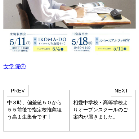
女学院②
PREV
NEXT
中３時、偏差値５０から
相愛中学校・高等学校よ
５５前後で指定校推薦狙
りオープンスクールのご
う高１生集合です
案内が届きました。