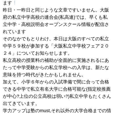
ます
昨日・一昨日と同じような文章ですいません。大阪
府の私立中学高校の連合会(私高連)では、早くも私
立中学・高校説明会オープンスクール情報が配信さ
れています
そのなかでもとりわけ、本日は大阪のすべての私立
中学５９校が参加する「大阪私立中学校フェア２０
２４」についてお知らせします。
私立高校の授業料の補助が全面的に実施されるにあ
たって中学受験からの私立学校への入学は、新たな
意味を持つ時代がきたかもしれません。
加えて、小学６年からの入試準備で間に合って合格
できる中学で私立有名大学に合格可能な(指定校推薦
が中心?上位の公立高校は弱い?)私立中学もたくさん
出てきています。
学力アップは塾のmust,それ以外の大学合格までの情