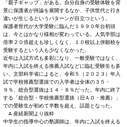
「親子ギャップ」がある。自分自身の受験体験を背
景に保護者が持論を展開するなか、子供世代と行き
違いが生じるというパターンが目立つという。
保護者世代が大学受験に臨んだ１９９０年台初頭
は、今とはかなり様相が変わっている。人気学部は
倍率２０倍超えも珍しくなく、１０校以上併願校を
受験するという人も少なくなかった。
近年は入試方式も多彩になり、一般受験ではなく、
年内に入試を終える推薦入試などに臨む受験生も多
い。文部科学省によると、令和５（２０２３）年入
試で学校推薦型選抜での入学者は全体の３５・
９％、総合型選抜は１４・８％だった。年内に終了
する「総合型・学校推薦型選抜（旧ＡＯ・推薦）」
での受験生が初めて半数を超え、話題となった。
⁂ 産経新聞より抜粋
中学生の指導中心の塾講師は、年内に入試を終える