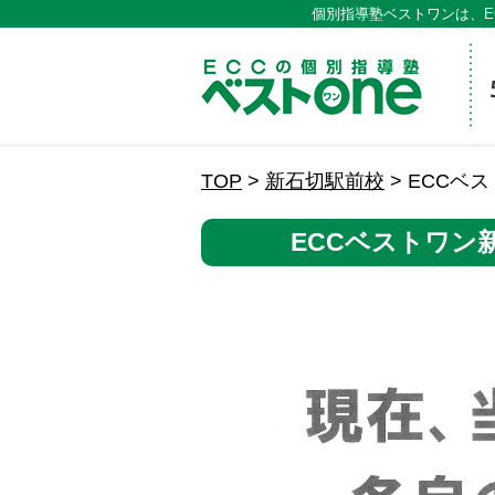
個別指導塾ベストワンは、E
ECCの
TOP
>
新石切駅前校
>
ECCベ
ECCベストワン