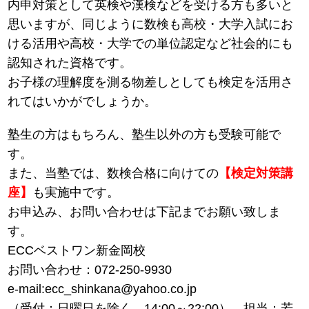
内申対策として英検や漢検などを受ける方も多いと
思いますが、同じように数検も高校・大学入試にお
ける活用や高校・大学での単位認定など社会的にも
認知された資格です。
お子様の理解度を測る物差しとしても検定を活用さ
れてはいかがでしょうか。
塾生の方はもちろん、塾生以外の方も受験可能で
す。
また、当塾では、数検合格に向けての
【検定対策講
座】
も実施中です。
お申込み、お問い合わせは下記までお願い致しま
す。
ECCベストワン新金岡校
お問い合わせ：072-250-9930
e-mail:ecc_shinkana@yahoo.co.jp
（受付：日曜日を除く 14:00～22:00） 担当：若