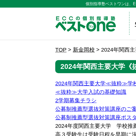
個別指導塾ベストワンは、E
ECCの
TOP
>
新金岡校
>
2024年関
2024年関西主要大学
2024年関西主要大学≪抜粋≫
≪抜粋≫大学入試の基礎知識
2学期募集チラシ
公募制推薦型選抜対策講座のご
公募制推薦型選抜対策講座ポス
2024年度関西主要大学 学校
高３受験生は受験日程を早期に