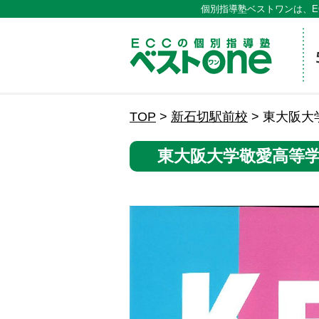
個別指導塾ベストワンは、E
ECCの
TOP
>
新石切駅前校
>
東大阪大
東大阪大学敬愛高等