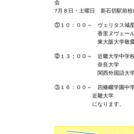
会
7月８日・土曜日 新石切駅前
⓵１０：００～ ヴェリタス城
香里ヌヴェール学院（
東大阪大学敬愛高等学
⓶１３；００～ 近畿大学中学
奈良大学
関西外国語大
③１６：００～ 四條畷学園中
近畿大学
になります。