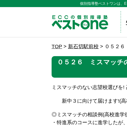
個別指導塾ベストワンは、E
ECCの
TOP
>
新石切駅前校
>
０５２６
０５２６ ミスマッチの
ミスマッチのない志望校選びを! 
新中３に向けて届けます!(高校
◎ミスマッチの相談例(高校進学
・特進系のコースに進学したが