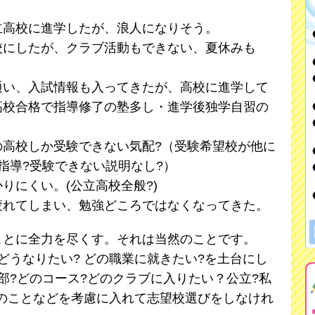
立高校に進学したが、浪人になりそう。
校にしたが、クラブ活動もできない、夏休みも
・
通い、入試情報も入ってきたが、高校に進学して
高校合格で指導修了の塾多し・進学後独学自習の
の高校しか受験できない気配?（受験希望校が他に
指導?受験できない説明なし?）
りにくい。(公立高校全般?)
疲れてしまい、勉強どころではなくなってきた。
ことに全力を尽くす。それは当然のことです。
うなりたい? どの職業に就きたい?を土台にし
部?どのコース?どのクラブに入りたい？公立?私
上のことなどを考慮に入れて志望校選びをしなけれ