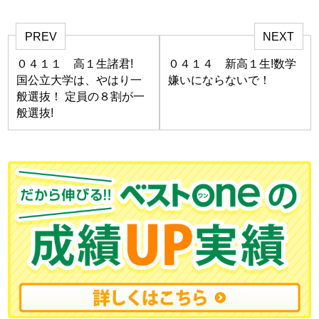
PREV
NEXT
０４１１ 高１生諸君!
０４１４ 新高１生!数学
国公立大学は、やはり一
嫌いにならないで！
般選抜！ 定員の８割が一
般選抜!