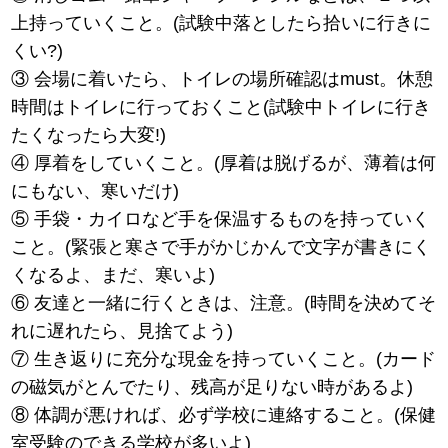
上持っていくこと。(試験中落としたら拾いに行きに
くい?)
③ 会場に着いたら、トイレの場所確認はmust。休憩
時間はトイレに行っておくこと(試験中トイレに行き
たくなったら大変!)
④ 厚着をしていくこと。(厚着は脱げるが、薄着は何
にもない、寒いだけ)
⑤ 手袋・カイロなど手を保温するものを持っていく
こと。(緊張と寒さで手がかじかんで文字が書きにく
くなるよ、まだ、寒いよ)
⑥ 友達と一緒に行くときは、注意。(時間を決めてそ
れに遅れたら、見捨てよう)
⑦ 生き返りに充分な現金を持っていくこと。(カード
の磁気がとんでたり、残高が足りない時があるよ)
⑧ 体調が悪ければ、必ず学校に連絡すること。(保健
室受験のできる学校が多いよ)