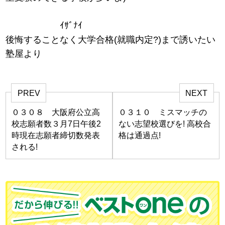
ｲｻﾞﾅｲ
後悔することなく大学合格(就職内定?)まで誘いたい
塾屋より
PREV
NEXT
０３０８ 大阪府公立高
０３１０ ミスマッチの
校志願者数３月7日午後2
ない志望校選びを! 高校合
時現在志願者締切数発表
格は通過点!
される!