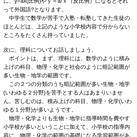
に、y=ax(比例)やｙ＝a/ｘ（反比例）になるとそれ
って外国語?となります。
中学生で数学が苦手で入塾・転塾してきた生徒の
ほとんどは、上記のような小学校内容で分からない
ところをたくさん持っていました。
次に、理科についてお話しましょう。
ポイントは、まず、理科には、数学のように積み
上げの科目、物理・化学と社会のように暗記範囲が
多い生物・地学の範囲です。
この２つの分類のうち暗記範囲が多い生物・地学
(いわゆる２分野)を苦手とする人はあまりいませ
ん。苦しむのは、積み上げの科目、物理・化学(いわ
ゆる１分野)が多いようです。
物理・化学よりも生物・地学に指導時間を費やす
小学校が多いということに加えて、小学校の指導内
容に、物理・化学の範囲の基礎になる学習範囲があ