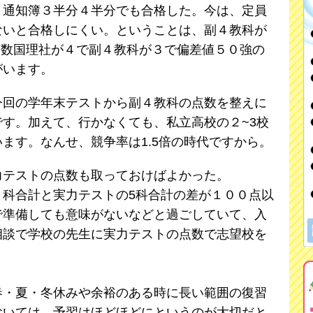
、通知簿３半分４半分でも合格した。今は、定員
ないと合格しにくい。ということは、副４教科が
英数国理社が４で副４教科が３で偏差値５０強の
がいます。
回の学年末テストから副４教科の点数を整えに
す。加えて、行かなくても、私立高校の２~3校
ます。なんせ、競争率は1.5倍の時代ですから。
力テストの点数も取っておけばよかった。
合計と実力テストの5科合計の差が１００点以
で準備しても意味がないなどと過ごしていて、入
相談で学校の先生に実力テストの点数で志望校を
・夏・冬休みや余裕のある時に長い範囲の復習
おいては、予習はほどほどにというのが大切だと