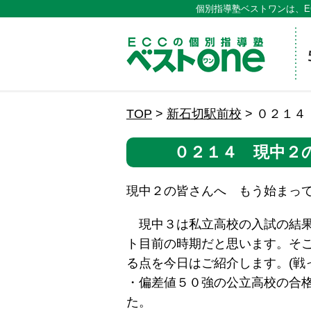
個別指導塾ベストワンは、E
ECCの
TOP
>
新石切駅前校
>
０２１４
０２１４ 現中２
現中２の皆さんへ もう始まって
現中３は私立高校の入試の結果
ト目前の時期だと思います。そ
る点を今日はご紹介します。(戦
・偏差値５０強の公立高校の合
た。