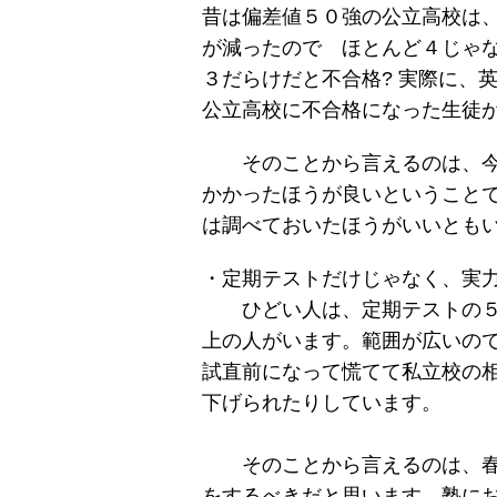
昔は偏差値５０強の公立高校は
が減ったので ほとんど４じゃ
３だらけだと不合格? 実際に、
公立高校に不合格になった生徒
そのことから言えるのは、今
かかったほうが良いということで
は調べておいたほうがいいともい
・定期テストだけじゃなく、実
ひどい人は、定期テストの５科
上の人がいます。範囲が広いの
試直前になって慌てて私立校の
下げられたりしています。
そのことから言えるのは、春
をするべきだと思います。塾に