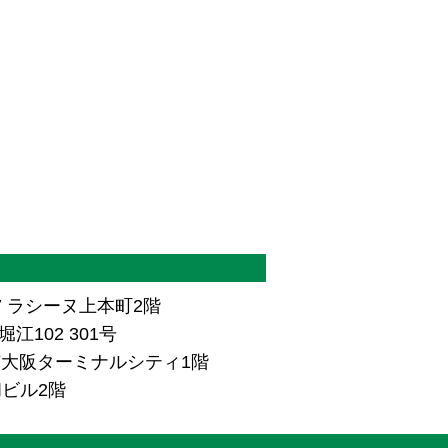
7 ラシーヌ上本町2階
江102 301号
ザ南大阪ターミナルシティ1階
和ビル2階